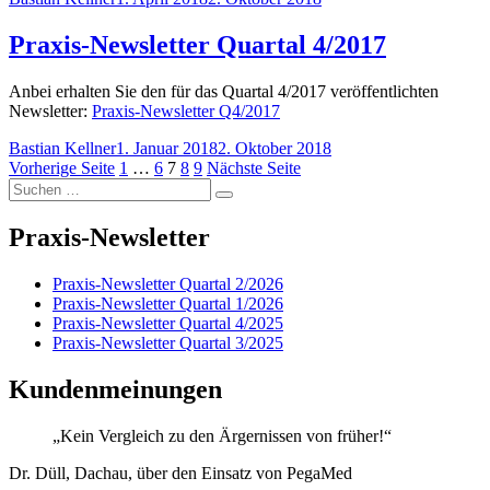
am
Praxis-Newsletter Quartal 4/2017
Anbei erhalten Sie den für das Quartal 4/2017 veröffentlichten
Newsletter:
Praxis-Newsletter Q4/2017
Autor
Veröffentlicht
Bastian Kellner
1. Januar 2018
2. Oktober 2018
Seitennummerierung
am
Seite
Seite
Seite
Seite
Seite
Vorherige Seite
1
…
6
7
8
9
Nächste Seite
Suchen
der
Suchen
nach:
Beiträge
Praxis-Newsletter
Praxis-Newsletter Quartal 2/2026
Praxis-Newsletter Quartal 1/2026
Praxis-Newsletter Quartal 4/2025
Praxis-Newsletter Quartal 3/2025
Kundenmeinungen
„Kein Vergleich zu den Ärgernissen von früher!“
Dr. Düll, Dachau, über den Einsatz von PegaMed