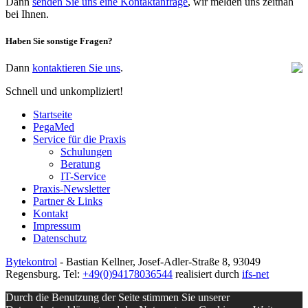
Dann
senden Sie uns eine Kontaktanfrage
, wir melden uns zeitnah
bei Ihnen.
Haben Sie sonstige Fragen?
Dann
kontaktieren Sie uns
.
Schnell und unkompliziert!
Startseite
PegaMed
Service für die Praxis
Schulungen
Beratung
IT-Service
Praxis-Newsletter
Partner & Links
Kontakt
Impressum
Datenschutz
Bytekontrol
- Bastian Kellner, Josef-Adler-Straße 8, 93049
Regensburg. Tel:
+49(0)94178036544
realisiert durch
ifs-net
Durch die Benutzung der Seite stimmen Sie unserer