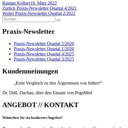
Autor
Veröffentlicht
Bastian Kellner
18. März 2022
Beitragsnavigation
Vorheriger
am
Zurück
Praxis-Newsletter Quartal 4/2021
Nächster
Beitrag:
Weiter
Praxis-Newsletter Quartal 2/2022
Suchen
Beitrag:
Suchen
nach:
Praxis-Newsletter
Praxis-Newsletter Quartal 2/2026
Praxis-Newsletter Quartal 1/2026
Praxis-Newsletter Quartal 4/2025
Praxis-Newsletter Quartal 3/2025
Kundenmeinungen
„Kein Vergleich zu den Ärgernissen von früher!“
Dr. Düll, Dachau, über den Einsatz von PegaMed
ANGEBOT // KONTAKT
Wünschen Sie ein konkretes Angebot?