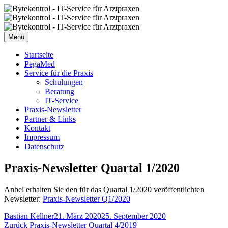
Zum
Inhalt
springen
Menü
Startseite
PegaMed
Service für die Praxis
Schulungen
Beratung
IT-Service
Praxis-Newsletter
Partner & Links
Kontakt
Impressum
Datenschutz
Praxis-Newsletter Quartal 1/2020
Anbei erhalten Sie den für das Quartal 1/2020 veröffentlichten
Newsletter:
Praxis-Newsletter Q1/2020
Autor
Veröffentlicht
Bastian Kellner
21. März 2020
25. September 2020
Beitragsnavigation
Vorheriger
am
Zurück
Praxis-Newsletter Quartal 4/2019