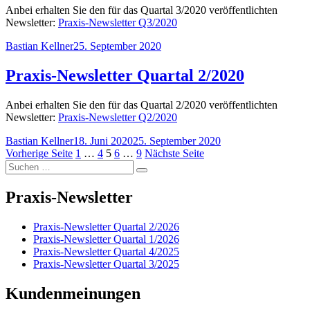
Anbei erhalten Sie den für das Quartal 3/2020 veröffentlichten
Newsletter:
Praxis-Newsletter Q3/2020
Autor
Veröffentlicht
Bastian Kellner
25. September 2020
am
Praxis-Newsletter Quartal 2/2020
Anbei erhalten Sie den für das Quartal 2/2020 veröffentlichten
Newsletter:
Praxis-Newsletter Q2/2020
Autor
Veröffentlicht
Bastian Kellner
18. Juni 2020
25. September 2020
Seitennummerierung
am
Seite
Seite
Seite
Seite
Seite
Vorherige Seite
1
…
4
5
6
…
9
Nächste Seite
Suchen
der
Suchen
nach:
Beiträge
Praxis-Newsletter
Praxis-Newsletter Quartal 2/2026
Praxis-Newsletter Quartal 1/2026
Praxis-Newsletter Quartal 4/2025
Praxis-Newsletter Quartal 3/2025
Kundenmeinungen